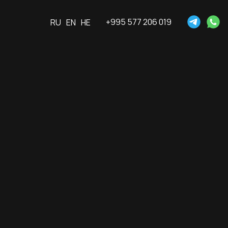
+995 577 206 019
RU
EN
HE