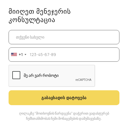
ᲛᲘᲘᲦᲔᲗ ᲛᲔᲜᲔᲯᲔᲠᲘᲡ
ᲙᲝᲜᲡᲣᲚᲢᲐᲪᲘᲐ
+1
ᲒᲐᲑᲐᲪᲮᲐᲓᲘᲡ ᲓᲐᲢᲝᲕᲔᲑᲐ
ღილაკზე "მოთხოვნის წარდგენა" დაჭერით ვადასტურებ
ჩემს
თანხმობას ჩემი მონაცემების დამუშავებაზე
.