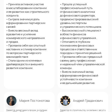
• Приняла активное участие
• Прошла успешный
в масштабировании компании
профессиональный путь
и ее развитии как строительного
от финансового аналитика
холдинга.
до финансового директора,
• Сыграла значимую роль
продемонстрировав высокий
в формировании партнерских
уровень экспертизы
связей.
и управленческого потенциала.
• Внесла весомый вклад
• Высококлассный специалист
в развитие и усиление
в области финансов
коммерческого направления
и финансового управления.
и продаж.
• Отличается глубоким
• Проявила себя как опытный
пониманием финансовых
наставник и спикер компании
процессов и ответственным
по вопросам партнерского
подходом к принятию решений.
взаимодействия
• Проявила себя как преданный
• Стала одним из ключевых
своему делу профессионал
драйверов роста и внешнего
и надежный член управленческой
развития компании.
команды.
• Внесла значимый вклад
в формирование финансовой
устойчивости компании
и ее дальнейшее развитие.
Мария Постоногова
Андрей Граданович
Директор департамента продаж, в компании
Директор по строительству, в компании с августа