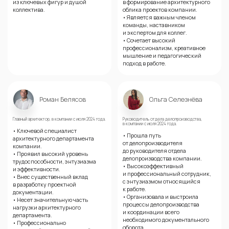
из ключевых фигур и душой
в формирование архитектурного
коллектива.
облика проектов компании.
• Является важным членом
команды, наставником
и экспертом для коллег.
• Сочетает высокий
профессионализм, креативное
мышление и педагогический
подход в работе.
Роман Белясов
Ольга Селезнёва
Главный архитектор, в компании с июля 2024 года.
Руководитель отдела делопроизводства,
в компании с июля 2024 года.
• Ключевой специалист
• Прошла путь
архитектурного департамента
от делопроизводителя
компании.
до руководителя отдела
• Проявил высокий уровень
делопроизводства компании.
трудоспособности, энтузиазма
• Высокоэффективный
и эффективности.
и профессиональный сотрудник,
• Внес существенный вклад
с энтузиазмом относящийся
в разработку проектной
к работе.
документации.
• Организовала и выстроила
• Несет значительную часть
процессы делопроизводства
нагрузки архитектурного
и координации всего
департамента.
необходимого документального
• Профессионально
оборота.