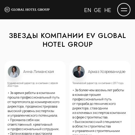
EN
GE
HE
ЗВЕЗДЫ КОМПАНИИ EV GLOBAL
HOTEL GROUP
Анна Лиманская
Армаз Хозреванидзе
Коммерческий директор, в компании с апреля
Технический директор, в компании с 2017 года.
2022 года.
• За более чем восемь лет работы
• За время работы в компании
в команде прошел
прошла профессиональный путь
профессиональный путь
от таргетолога до коммерческого
от прораба до технического
директора, продемонстрировав
директора, став одним
высокий уровень экспертизы
из ключевых экспертов компании
и управленческого потенциала.
в сфере строительства.
• Проявила себя как
• Высококлассный специалист
ответственный, креативный
в области строительства
и профессиональный сотрудник.
и управления строительными
• Организовала и выстроила