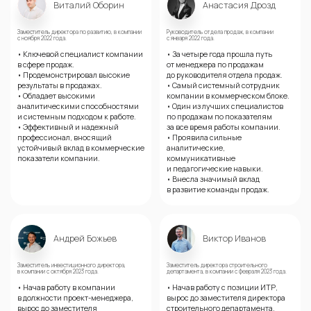
Виталий Оборин
Анастасия Дрозд
Заместитель директора по развитию, в компании
Руководитель отдела продаж, в компании
с ноября 2022 года.
с января 2022 года.
• Ключевой специалист компании
• За четыре года прошла путь
в сфере продаж.
от менеджера по продажам
• Продемонстрировал высокие
до руководителя отдела продаж.
результаты в продажах.
• Самый системный сотрудник
• Обладает высокими
компании в коммерческом блоке.
аналитическими способностями
• Один из лучших специалистов
и системным подходом к работе.
по продажам по показателям
• Эффективный и надежный
за все время работы компании.
профессионал, вносящий
• Проявила сильные
устойчивый вклад в коммерческие
аналитические,
показатели компании.
коммуникативные
и педагогические навыки.
• Внесла значимый вклад
в развитие команды продаж.
Андрей Божьев
Виктор Иванов
Заместитель инвестиционного директора,
Заместитель директора строительного
в компании с октября 2023 года.
департамента, в компании с февраля 2023 года.
• Начав работу в компании
• Начав работу с позиции ИТР,
в должности
проект-менеджера
,
вырос до заместителя директора
вырос до заместителя
строительного департамента.