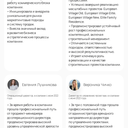
процессами.
работу коммерческого блока
• Успешно завершил реализацию
компании.
масштабных проектов: European
• Инициировала и внедрила
Village Old, European Village Elite,
уникальные для рынка
European Village New, Elite Family
маркетинговые подходы
Residence.
и систему продаж.
• Продемонстрировал устойчивый
• Внесла значимый вклад
рост профессиональных
в развитие бизнеса
компетенций, включая
и стратегические процессы
строительный менеджмент.
компании.
• Отличается системным
подходом, ответственностью
и высокой результативностью.
• Играет ключевую роль
в реализации и качестве
строительных проектов компании.
Евгения Лушникова
Вероника Чичко
Операционный директор, в компании с июня 2022
Директор по управлению проектами, в компании
года.
с июня 2022 года.
• За время работы в компании
• За три с половиной года прошла
прошла профессиональный путь
профессиональный путь
от
проджект-менеджера
от администратора арендного
до операционного директора,
направления до директора
продемонстрировав высокий
по управлению проектами,
уровень управленческой зрелости
продемонстрировав высокий