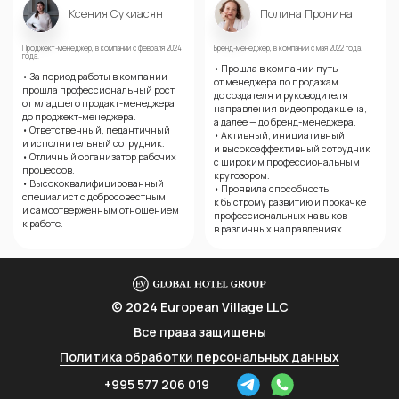
Ксения Сукиасян
Полина Пронина
Проджект-менеджер
, в компании с февраля 2024
Бренд-менеджер
, в компании с мая 2022 года.
года.
• Прошла в компании путь
• За период работы в компании
от менеджера по продажам
прошла профессиональный рост
до создателя и руководителя
от младшего
продакт-менеджера
направления видеопродакшена,
до
проджект-менеджера
.
а далее — до
бренд-менеджера
.
• Ответственный, педантичный
• Активный, инициативный
и исполнительный сотрудник.
и высокоэффективный сотрудник
• Отличный организатор рабочих
с широким профессиональным
процессов.
кругозором.
• Высококвалифицированный
• Проявила способность
специалист с добросовестным
к быстрому развитию и прокачке
и самоотверженным отношением
профессиональных навыков
к работе.
в различных направлениях.
© 2024 European Village LLC
Все права защищены
Политика обработки персональных данных
+995 577 206 019