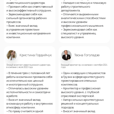
инвестиционного директора.
• Наладил системную и плановую
• Проявил себя как ответственный
работу строительного
и высокоэффективный сотрудник.
департамента.
• Зарекомендовал себя как
• Отличается выраженными
сильный организатор рабочих
аналитическими способностями
процессов.
и высоким уровнем
• Внес значимый вклад
профессионального мышления.
в управление проектами
• Зарекомендовал себя как
и инвестиционные направления
специалист и управленец
компании.
высокого уровня.
Кристина Гордийчук
Теона Гоголадзе
Личный ассистент инвестиционного директора,
Ведущий архитектор, в компании с сентября 2024
в компании с июля 2022 года.
года.
• В течение трех с половиной лет
• Один из ведущих специалистов
работы в компании проявила себя
в Грузии в сфере архитектурного
исключительно как ценный
проектирования отельных
и многогранный сотрудник.
комплексов.
• Отличалась высоким уровнем
• Архитектор и профессионал
исполнительности и самоотдачи
высокого уровня, с глубокой
в работе.
отраслевой экспертизой.
• Вносит значимый вклад
• Автор сильных архитектурных
в командную работу и внутреннюю
решений и концептуальных
атмосферу компании.
подходов.
• По праву считается одной
• Вносит значимый вклад