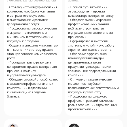
с июня 2022 по 2023 год и с сентября 2025 года.
2024 года.
• Стояла у истоков формирования
• Прошел путь в компании
коммерческого блока компании
от руководителя проекта
и сыграла ключевую роль
до директора по строительству.
в выстраивании и развитии
• Обладает высоким уровнем
департамента продаж.
профессиональных знаний
• Профессионал высокого уровня
в области строительства
с выраженным системным
и управления строительными
мышлением и стратегическим
процессами.
подходом к продажам.
• Сформировал и выстроил
• Создала и внедрила уникальную
системную, устойчивую работу
для компании систему продаж,
строительного департамента.
ставшую основой коммерческого
• Обеспечил эффективное
роста.
взаимодействие внутри
• Последовательно развивала
департамента, а также
департамент продаж, выстраивая
продуктивную координацию
процессы, команду
со смежными подразделениями
и управленческую модель.
компании.
• Обладает высокой способностью
• Отличается стратегическим
к развитию профессиональных
мышлением, глубокой
компетенций и адаптации
вовлеченностью и ответственным
к изменяющимся задачам
подходом к результату.
бизнеса.
• Профессионал широкого
профиля, играющий ключевую
роль в реализации строительных
проектов компании.