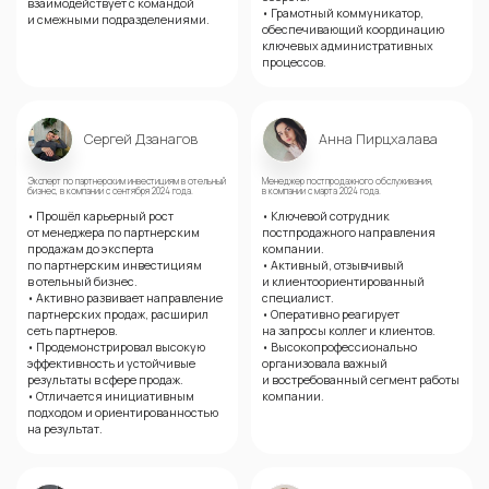
взаимодействует с командой
• Грамотный коммуникатор,
и смежными подразделениями.
обеспечивающий координацию
ключевых административных
процессов.
Сергей Дзанагов
Анна Пирцхалава
Эксперт по партнерским инвестициям в отельный
Менеджер постпродажного обслуживания,
бизнес, в компании с сентября 2024 года.
в компании с марта 2024 года.
• Прошёл карьерный рост
• Ключевой сотрудник
от менеджера по партнерским
постпродажного направления
продажам до эксперта
компании.
по партнерским инвестициям
• Активный, отзывчивый
в отельный бизнес.
и клиентоориентированный
• Активно развивает направление
специалист.
партнерских продаж, расширил
• Оперативно реагирует
сеть партнеров.
на запросы коллег и клиентов.
• Продемонстрировал высокую
• Высокопрофессионально
эффективность и устойчивые
организовала важный
результаты в сфере продаж.
и востребованный сегмент работы
• Отличается инициативным
компании.
подходом и ориентированностью
на результат.