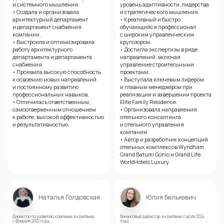
и системного мышления.
уровень адаптивности, лидерства
• Создала и организовала
и стратегического мышления.
архитектурный департамент
• Креативный и быстро
и департамент снабжения
обучающийся профессионал
компании.
с широким управленческим
• Выстроила и оптимизировала
кругозором.
работу архитектурного
• Достигла экспертизы в ряде
департамента и департамента
направлений, включая
снабжения.
управление строительными
• Проявила высокую способность
проектами.
к освоению новых направлений
• Выступала ключевым лидером
и постоянному развитию
и главным менеджером при
профессиональных навыков.
реализации и завершении проекта
• Отличилась ответственным,
Elite Family Residence.
самоотверженным отношением
• Организовала направления
к работе, высокой эффективностью
отельного консалтинга
и результативностью.
и отельного управления
компании.
• Автор и разработчик концепций
отельных комплексов Wyndham
Grand Batumi Gonio и Grand Life.
WorldHotels Luxury.
Наталья Голдовская
Юлия Белькевич
Директор по развитию компании, в компании
Финансовый директор, в компании с июля 2024
с февраля 2022 года.
года.