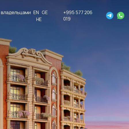
 владельцами
EN
GE
+995 577 206
019
HE