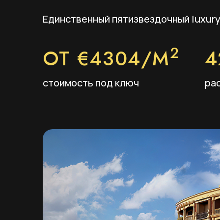
Единственный пятизвездочный luxury 
2
ОТ €4304/М
4
стоимость под ключ
ра