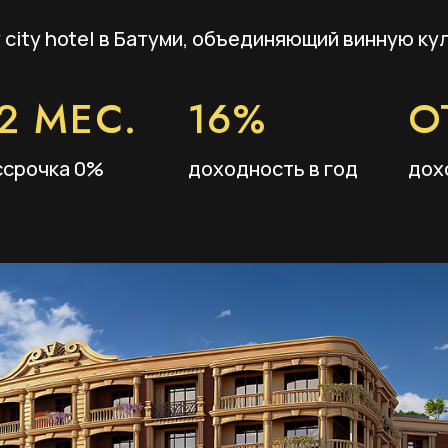
city hotel в Батуми, объединяющий винную ку
2 МЕС.
16%
О
ссрочка 0%
доходность в год
дох