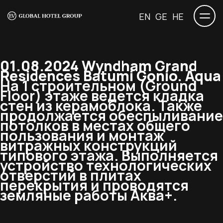
EN
GE
HE
01.08.2024 Wyndham Grand
Residences Batumi Gonio. Aqua
На 1 строительном (Ground
Floor) этаже ведется кладка
стен из керамоблока. Также
продолжается обеспыливание
потолков в местах общего
пользования и монтаж
витражных конструкций
типового этажа. Выполняется
устройство технологических
отверстий в плитах
перекрытия и проводятся
земляные работы Аква+.