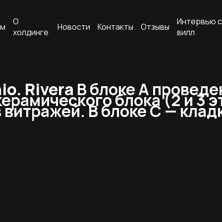
О
Интервью с
ам
Новости
Контакты
Отзывы
холдинге
вилл
o. Rivera
В блоке А проведе
керамического блока (2 и 3 
витражей. В блоке С — кладк