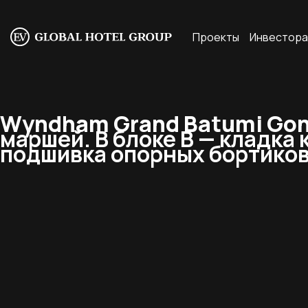
Проекты
Инвестор
Wyndham Grand Batumi Goni
маршей. В блоке В — кладка 
подшивка опорных бортиков 