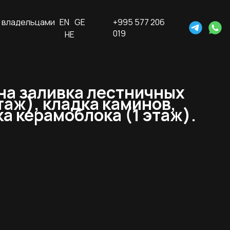
 владельцами
EN
GE
+995 577 206
019
HE
на заливка лестничных
этаж), кладка каминов,
а керамоблока (1 этаж).