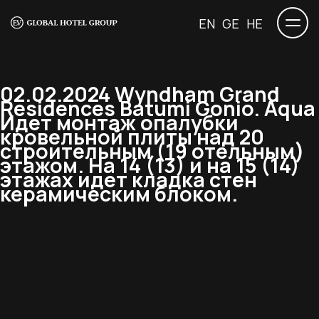
EN
GE
HE
02.02.2024 Wyndham Grand
Residences Batumi Gonio. Aqua
Идет монтаж опалубки
кровельной плиты над 20
строительным (19 отельным)
этажом. На 14 (13) и на 15 (14)
этажах идет кладка стен
керамическим блоком.