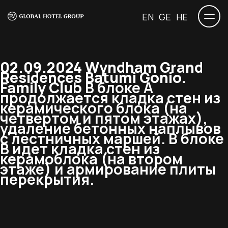
EN
GE
HE
02.09.2024 Wyndham Grand
Residences Batumi Gonio.
Family Club
В блоке А
продолжается кладка стен из
керамического блока (на
четвертом и пятом этажах),
удаление бетонных наплывов
с лестничных маршей. В блоке
В идет кладка стен из
керамоблока (на втором
этаже) и армирование плиты
перекрытия.