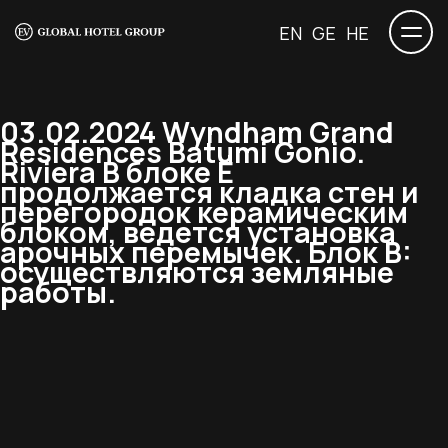
EN
GE
HE
03.02.2024 Wyndham Grand
Residences Batumi Gonio.
Riviera В блоке E
продолжается кладка стен и
перегородок керамическим
блоком, ведется установка
арочных перемычек. Блок B:
осуществляются земляные
работы.