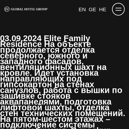
EN
GE
HE
03.09.2024 Elite Family
Residence
На объекте
продолжается отделка
северного, южного и
западного фасадов,
вентиляционных шахт на
кровле. Идет установка
направляющих под
гипсокартон на стенах
санузлов, работа с вышки по
зашивке стояков
аквапанелями, подготовка
лифтовой шахты, отделка
стен технических помещений.
На пятом-шестом этажах –
подключение системы