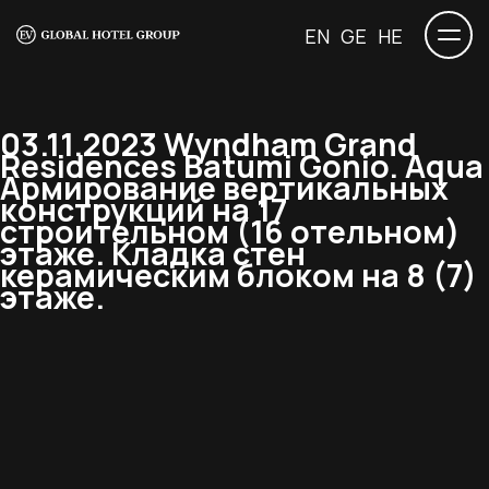
EN
GE
HE
03.11.2023 Wyndham Grand
Residences Batumi Gonio. Aqua
Армирование вертикальных
конструкций на 17
строительном (16 отельном)
этаже. Кладка стен
керамическим блоком на 8 (7)
этаже.