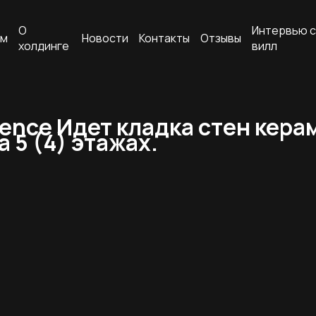
О
Интервью с
ам
Новости
Контакты
Отзывы
холдинге
вилл
idence Идет кладка стен кер
 5 (4) этажах.