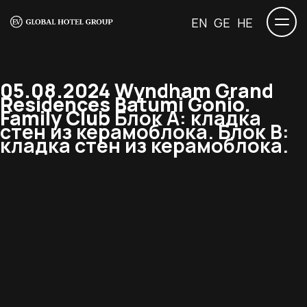
EN
GE
HE
05.08.2024 Wyndham Grand
Residences Batumi Gonio.
Family Club
Блок А: кладка
стен из керамоблока. Блок В:
кладка стен из керамоблока.