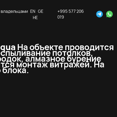
 владельцами
EN
GE
+995 577 206
019
HE
Aqua
На объекте проводится
спыливание потолков,
родок, алмазное бурение
тся монтаж витражей. На
 блока.