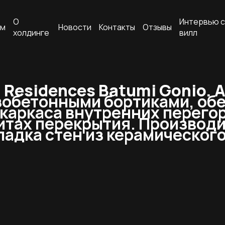
О
Интервью с
ам
Новости
Контакты
Отзывы
холдинге
вилл
Residences Batumi Gonio. 
обетонными бортиками, обе
 каркаса внутренних перего
итах перекрытия. Производи
адка стен из керамического