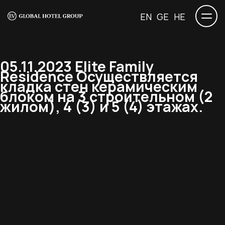
EN
GE
HE
05.11.2023 Elite Family
Residence Осуществляется
кладка стен керамическим
блоком на 3 строительном (2
жилом), 4 (3) и 5 (4) этажах.