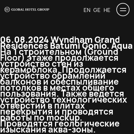
EN
GE
HE
06.08.2024 Wyndham Grand
Residences Batumi Gonio. Aqua
На 1 строительном (Ground
Floor) этаже продолжается
устройство стен из
керамоблока. Продолжается
устройство обрамлений
балконов и обеспыливание
потолков в местах общего
пользования. Также ведется
устройство технологических
отверстий в плитах
перекрытия и проводятся
работы по mockup.
Проводятся геологические
изыскания аква-зоны.