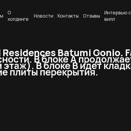
О
Интервью с
ам
Новости
Контакты
Отзывы
холдинге
вилл
Residences Batumi Gonio. F
ости. В блоке А продолжает
этаж). В блоке В идет кладк
ие плиты перекрытия.