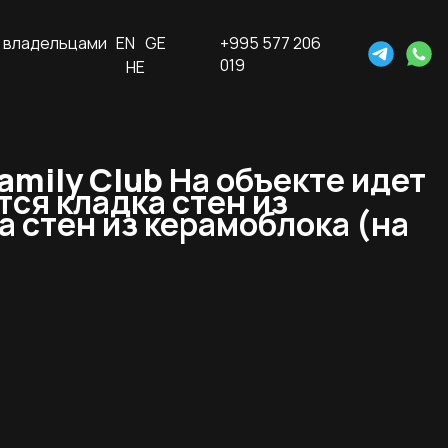
 владельцами
EN
GE
+995 577 206
019
HE
amily Club
На объекте идет
ся кладка стен из
а стен из керамоблока (на