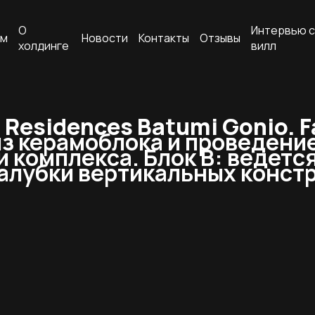
О
Интервью с
ам
Новости
Контакты
Отзывы
холдинге
вилл
Residences Batumi Gonio. F
из керамоблока и проведени
 комплекса. Блок В: ведется
алубки вертикальных конст