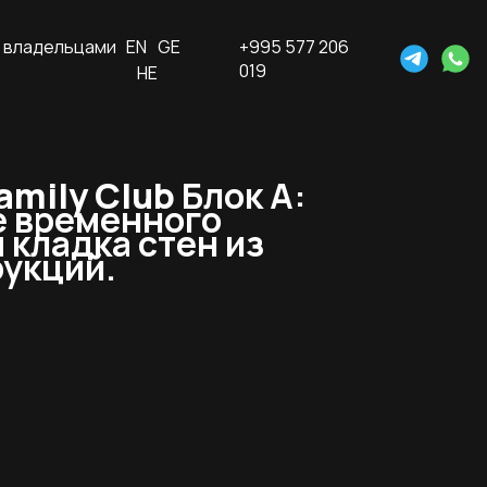
 владельцами
EN
GE
+995 577 206
019
HE
amily Club
Блок А:
е временного
 кладка стен из
рукций.