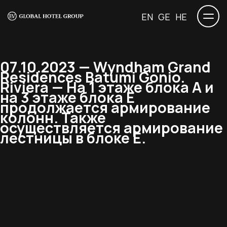
EN
GE
HE
07.10.2023 — Wyndham Grand
Residences Batumi Gonio.
Riviera — На 1 этаже блока А и
на 3 этаже блока Е
продолжается армирование
колонн. Также
осуществляется армирование
лестницы в блоке Е.