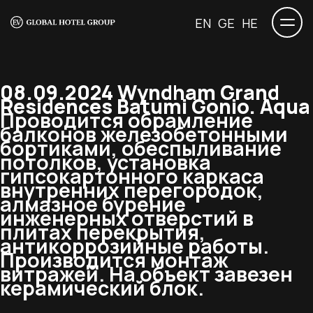
EN
GE
HE
08.09.2024 Wyndham Grand
Residences Batumi Gonio. Aqua
Проводится обрамление
балконов железобетонными
бортиками, обеспыливание
потолков, установка
гипсокартонного каркаса
внутренних перегородок,
алмазное бурение
инженерных отверстий в
плитах перекрытия,
антикоррозийные работы.
Производится монтаж
витражей. На объект завезен
керамический блок.