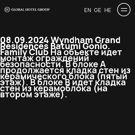
EN
GE
HE
08.09.2024 Wyndham Grand
Residences Batumi Gonio.
Family Club
На объекте идет
монтаж ограждений
безопасности. В блоке А
продолжается кладка стен из
керамического блока (пятый
этаж). В блоке В идет кладка
стен из керамоблока (на
втором этаже).