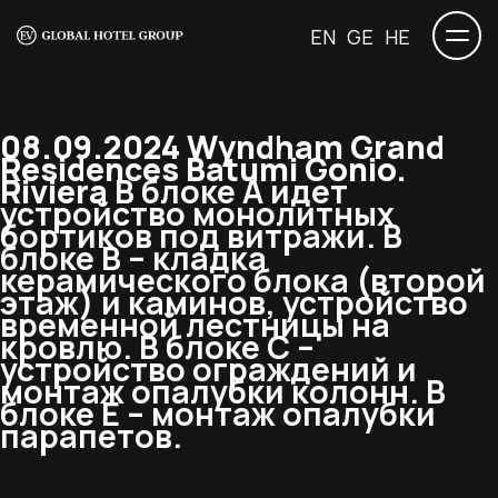
EN
GE
HE
08.09.2024 Wyndham Grand
Residences Batumi Gonio.
Riviera
В блоке А идет
устройство монолитных
бортиков под витражи. В
блоке В – кладка
керамического блока (второй
этаж) и каминов, устройство
временной лестницы на
кровлю. В блоке С –
устройство ограждений и
монтаж опалубки колонн. В
блоке Е – монтаж опалубки
парапетов.