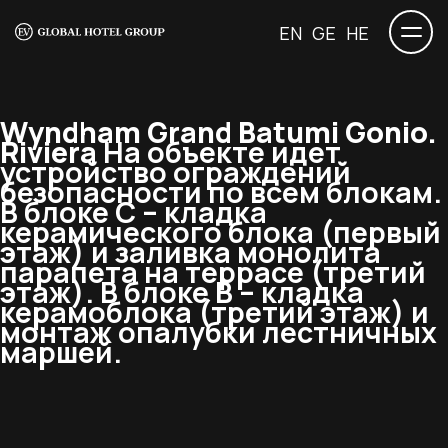
EN
GE
HE
Wyndham Grand Batumi Gonio.
Riviera
На объекте идет
устройство ограждений
безопасности по всем блокам.
В блоке С – кладка
керамического блока (первый
этаж) и заливка монолита
парапета на террасе (третий
этаж). В блоке В – кладка
керамоблока (третий этаж) и
монтаж опалубки лестничных
маршей.