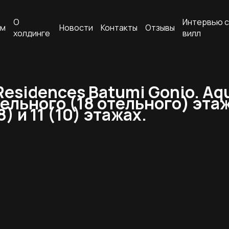
О
Интервью с
ам
Новости
Контакты
Отзывы
холдинге
вилл
esidences Batumi Gonio. Aq
ельного (18 отельного) этаж
 и 11 (10) этажах.