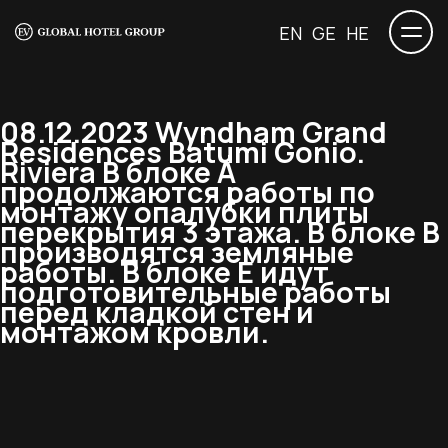
EN
GE
HE
08.12.2023 Wyndham Grand
Residences Batumi Gonio.
Riviera В блоке А
продолжаются работы по
монтажу опалубки плиты
перекрытия 3 этажа. В блоке B
производятся земляные
работы. В блоке Е идут
подготовительные работы
перед кладкой стен и
монтажом кровли.