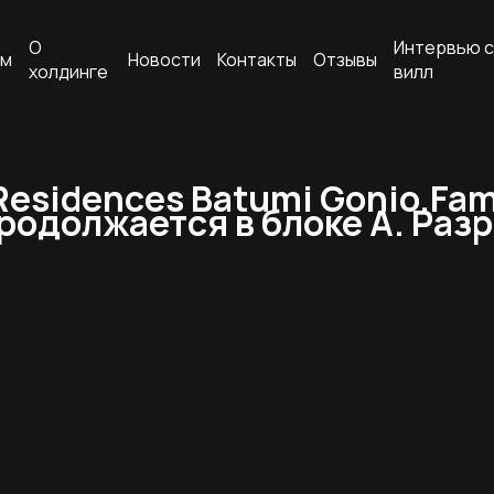
О
Интервью с
ам
Новости
Контакты
Отзывы
холдинге
вилл
esidences Batumi Gonio.Fam
родолжается в блоке А. Разр