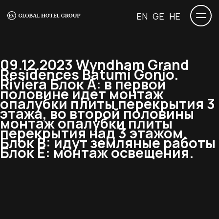
EN
GE
HE
09.12.2023 Wyndham Grand
Residences Batumi Gonio.
Riviera Блок А: в первой
половине идет монтаж
опалубки плиты перекрытия 3
этажа, во второй половины
монтаж опалубки плиты
перекрытия над 3 этажом.
Блок B: идут земляные работы
Блок Е: монтаж освещения.