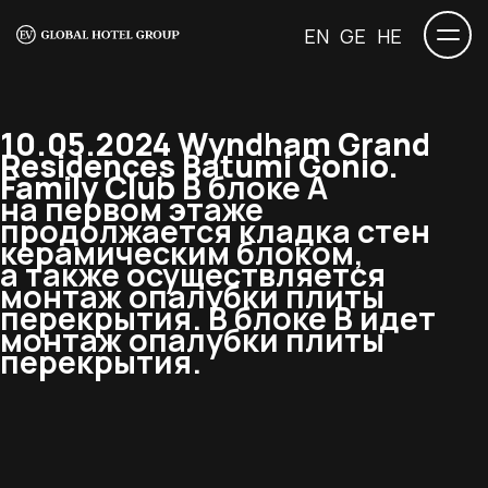
EN
GE
HE
10.05.2024 Wyndham Grand
Residences Batumi Gonio.
Family Club
В блоке А
на первом этаже
продолжается кладка стен
керамическим блоком,
а также осуществляется
монтаж опалубки плиты
перекрытия. В блоке B идет
монтаж опалубки плиты
перекрытия.