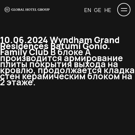
EN
GE
HE
10.06.2024 Wyndham Grand
Residences Batumi Gonio.
Family Club
В блоке А
производится армирование
плиты покрытия выхода на
кровлю, продолжается кладка
стен керамическим блоком на
2 этаже.