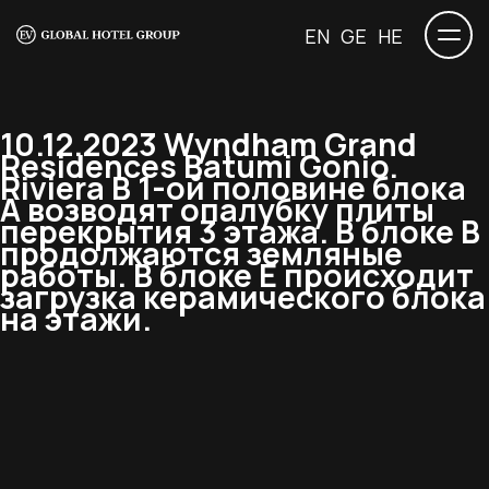
EN
GE
HE
10.12.2023 Wyndham Grand
Residences Batumi Gonio.
Riviera В 1-ой половине блока
А возводят опалубку плиты
перекрытия 3 этажа. В блоке B
продолжаются земляные
работы. В блоке Е происходит
загрузка керамического блока
на этажи.