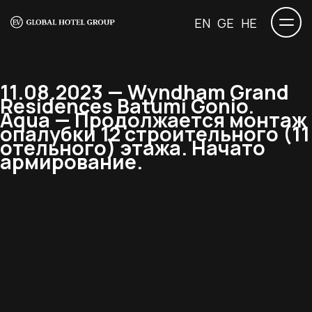
EN
GE
HE
11.08.2023 — Wyndham Grand
Residences Batumi Gonio.
Aqua — Продолжается монтаж
опалубки 12 строительного (11
отельного) этажа. Начато
армирование.