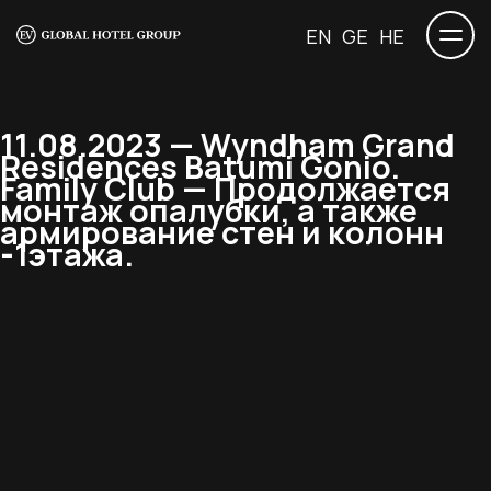
EN
GE
HE
11.08.2023 — Wyndham Grand
Residences Batumi Gonio.
Family Club — Продолжается
монтаж опалубки, а также
армирование стен и колонн
-1этажа.