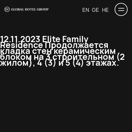
EN
GE
HE
12.11.2023 Elite Family
Residence Продолжается
кладка стен керамическим
блоком на 3 строительном (2
жилом), 4 (3) и 5 (4) этажах.