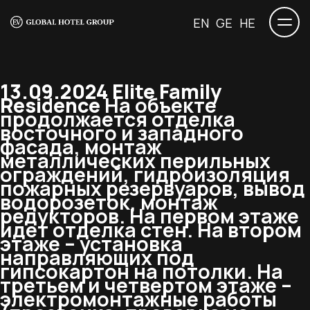
EN
GE
HE
13.09.2024 Elite Family
Residence
На объекте
продолжается отделка
восточного и западного
фасада, монтаж
металлических перильных
ограждений, гидроизоляция
пожарных резервуаров, вывод
водорозеток, монтаж
редукторов. На первом этаже
идет отделка стен. На втором
этаже – установка
направляющих под
гипсокартон на потолки. На
третьем и четвертом этаже –
электромонтажные работы