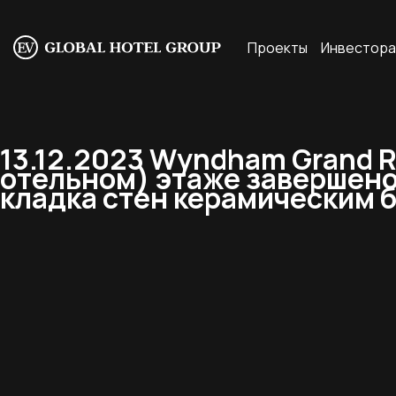
Проекты
Инвестор
13.12.2023 Wyndham Grand R
отельном) этаже завершено а
кладка стен керамическим 