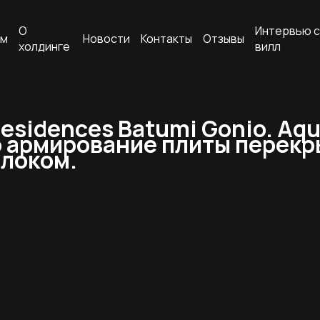
О
Интервью с
ам
Новости
Контакты
Отзывы
холдинге
вилл
esidences Batumi Gonio. Aqu
рмирование плиты перекрытия
блоком.