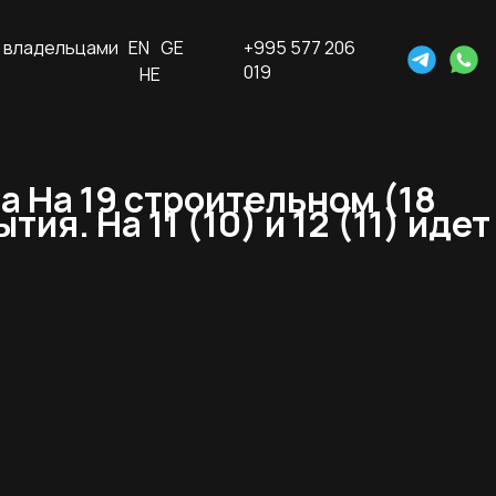
 владельцами
EN
GE
+995 577 206
019
HE
a На 19 строительном (18
. На 11 (10) и 12 (11) идет