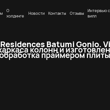
О
Интервью с
ам
Новости
Контакты
Отзывы
холдинге
вилл
esidences Batumi Gonio. Vi
аркаса колонн и изготовлен
 обработка праймером плиты