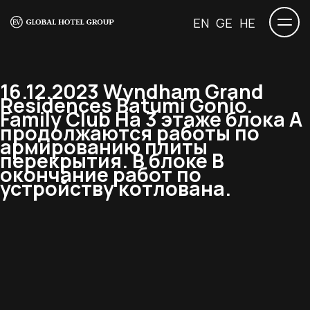
EN
GE
HE
16.12.2023 Wyndham Grand
Residences Batumi Gonio.
Family Club На 3 этаже блока А
продолжаются работы по
армированию плиты
перекрытия. В блоке B
окончание работ по
устройству котлована.