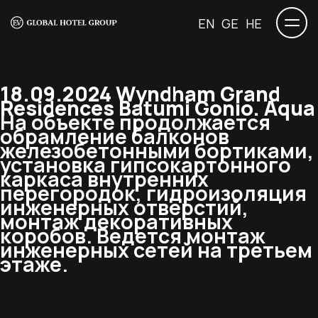
EN
GE
HE
18.09.2024 Wyndham Grand
Residences Batumi Gonio. Aqua
На объекте продолжается
обрамление балконов
железобетонными бортиками,
установка гипсокартонного
каркаса внутренних
перегородок, гидроизоляция
инженерных отверстий,
монтаж декоративных
коробов. Ведется монтаж
инженерных сетей на третьем
этаже.