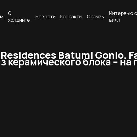
О
Интервью с
ам
Новости
Контакты
Отзывы
холдинге
вилл
Residences Batumi Gonio. F
 керамического блока – на п