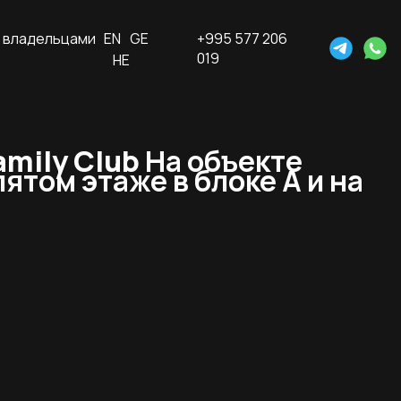
 владельцами
EN
GE
+995 577 206
019
HE
amily Club
На объекте
ятом этаже в блоке А и на