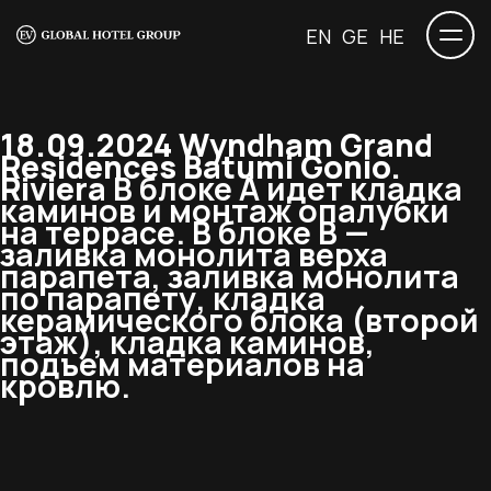
EN
GE
HE
18.09.2024 Wyndham Grand
Residences Batumi Gonio.
Riviera
В блоке А идет кладка
каминов и монтаж опалубки
на террасе. В блоке В —
заливка монолита верха
парапета, заливка монолита
по парапету, кладка
керамического блока (второй
этаж), кладка каминов,
подъем материалов на
кровлю.