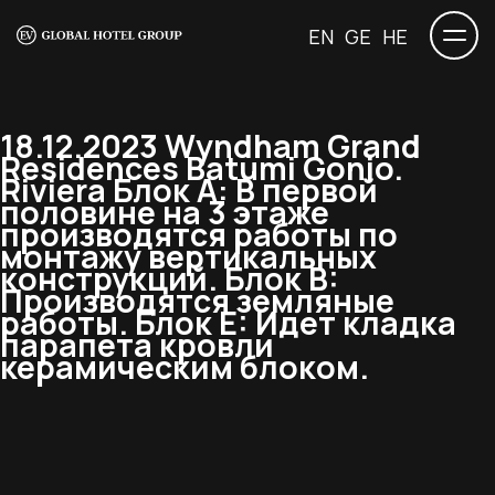
EN
GE
HE
18.12.2023 Wyndham Grand
Residences Batumi Gonio.
Riviera Блок А: В первой
половине на 3 этаже
производятся работы по
монтажу вертикальных
конструкций. Блок B:
Производятся земляные
работы. Блок E: Идет кладка
парапета кровли
керамическим блоком.