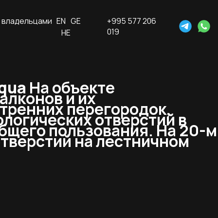
 владельцами
EN
GE
+995 577 206
019
HE
Aqua
На объекте
алконов и их
утренних перегородок,
логических отверстий в
бщего пользования. На 20-м
отверстий на лестничном