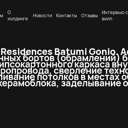
О
Интервью с
ам
Новости
Контакты
Отзывы
холдинге
вилл
Residences Batumi Gonio. 
нных бортов (обрамлений) б
гипсокартонного каркаса вн
ропровода, сверление техно
ивание потолков в местах о
 керамоблока, заделывание 