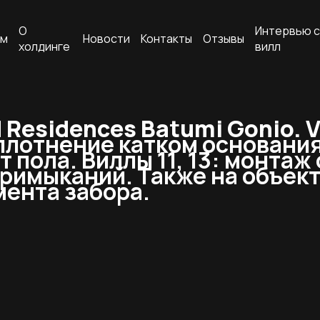
О
Интервью с
ам
Новости
Контакты
Отзывы
холдинге
вилл
esidences Batumi Gonio. Vi
плотнение катком основания
т пола. Виллы 11, 13: монта
примыканий. Также на объек
ента забора.