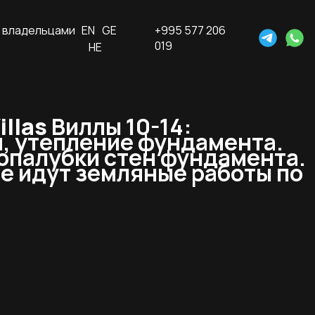
 владельцами
EN
GE
+995 577 206
019
HE
llas
Виллы 10-14:
, утепление фундамента.
ж опалубки стен фундамента.
те идут земляные работы по