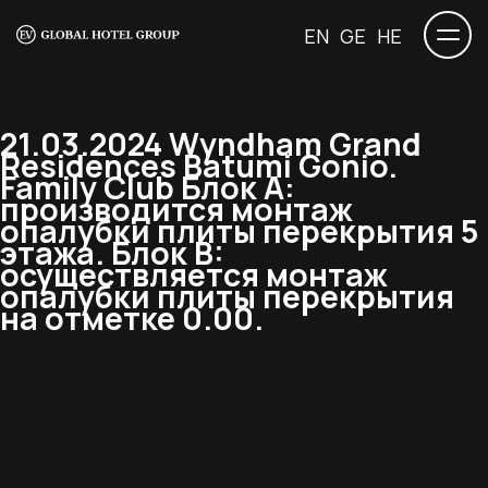
EN
GE
HE
21.03.2024 Wyndham Grand
Residences Batumi Gonio.
Family Club Блок А:
производится монтаж
опалубки плиты перекрытия 5
этажа. Блок B:
осуществляется монтаж
опалубки плиты перекрытия
на отметке 0.00.