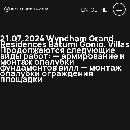
EN
GE
HE
21.07.2024 Wyndham Grand
Residences Batumi Gonio. Villas
Продолжаются следующие
виды работ: — армирование и
монтаж опалубки
фундаментов вилл — монтаж
опалубки ограждения
площадки