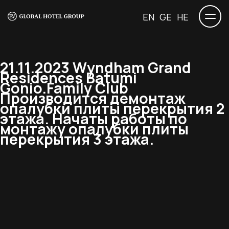
EN
GE
HE
21.11.2023 Wyndham Grand
Residences Batumi
Gonio.Family Club
Производится демонтаж
опалубки плиты перекрытия 2
этажа. Начаты работы по
монтажу опалубки плиты
перекрытия 3 этажа.