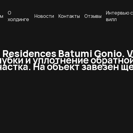
О
Интервью с
ам
Новости
Контакты
Отзывы
холдинге
вилл
esidences Batumi Gonio. Vi
лубки и уплотнение обратно
астка. На объект завезен щ