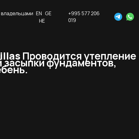
 владельцами
EN
GE
+995 577 206
019
HE
llas
Проводится утепление
й засыпки фундаментов,
ебень.