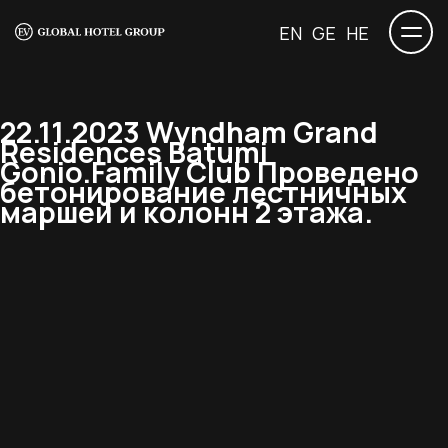
EN
GE
HE
22.11.2023 Wyndham Grand
Residences Batumi
Gonio.Family Club Проведено
бетонирование лестничных
маршей и колонн 2 этажа.