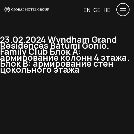
EN
GE
HE
23.02.2024 Wyndham Grand
Residences Batumi Gonio.
Family Club Блок А:
армирование колонн 4 этажа.
Блок B: армирование стен
цокольного этажа