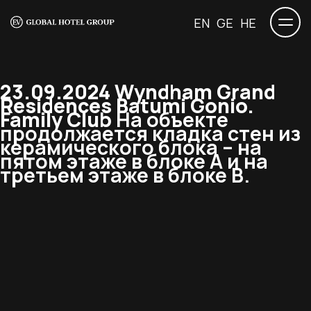
EN
GE
HE
23.09.2024 Wyndham Grand
Residences Batumi Gonio.
Family Club
На объекте
продолжается кладка стен из
керамического блока – на
пятом этаже в блоке А и на
третьем этаже в блоке В.